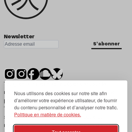
Newsletter
S'abonner
Tsugi est un mensuel indépendant sur la
musique et les nouvelles tendances, dont la
Nous utilisons des cookies sur notre site afin
d’améliorer votre expérience utilisateur, de fournir
première parution date de 2007.
du contenu personnalisé et d’analyser notre trafic.
Tsugi en japonais signifie « prochain », « suivant
Politique en matière de cookies.
», ce qui correspond à la thématique du
magazine, à l’affût des nouvelles tendances