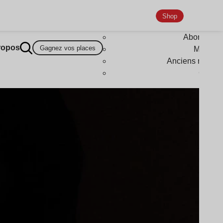
Shop
Abonneme
ropos
Gagnez vos places
Magazi
Anciens numér
Goodi