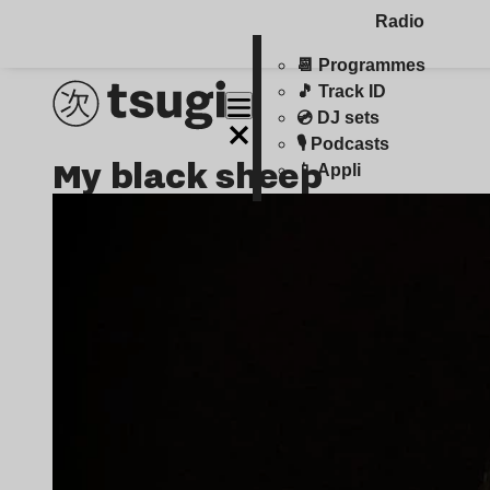
Radio
📆 Programmes
🎵 Track ID
💿 DJ sets
🎙️ Podcasts
my black sheep
📱 Appli