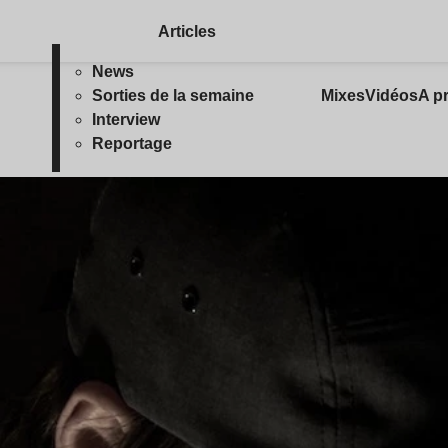
Articles
News
Sorties de la semaine
Mixes
Vidéos
A p
Interview
Reportage