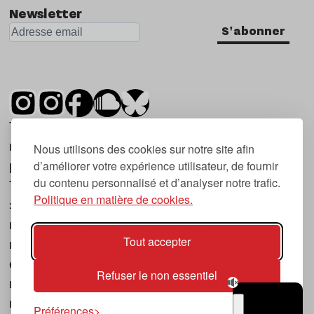
Newsletter
S'abonner
Tsugi est un mensuel indépendant sur la
musique et les nouvelles tendances, dont la
Nous utilisons des cookies sur notre site afin
d’améliorer votre expérience utilisateur, de fournir
première parution date de 2007.
du contenu personnalisé et d’analyser notre trafic.
Tsugi en japonais signifie « prochain », « suivant
Politique en matière de cookies.
», ce qui correspond à la thématique du
magazine, à l’affût des nouvelles tendances
Tout accepter
musicales, qu’elles viennent de la musique
électronique, du rock ou du hip hop, et des
Refuser le non essentiel
nouveaux phénomènes de société liés à la
musique.
Préférences