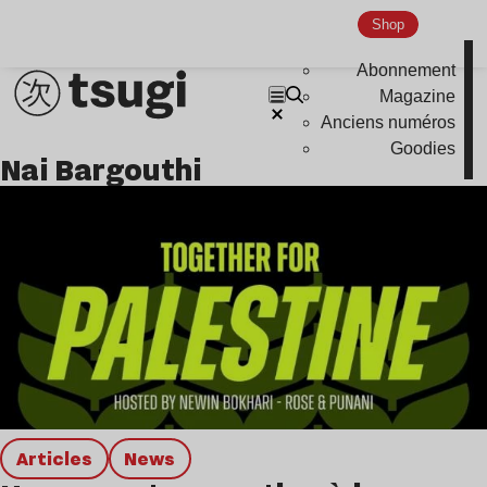
Global Club
Shop
Nu Jazz
Abonnement
Magazine
Indie
Anciens numéros
Goodies
Nai Bargouthi
Articles
news