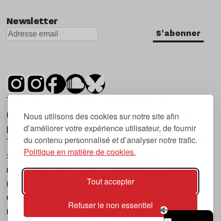
Newsletter
S'abonner
Tsugi est un mensuel indépendant sur la
musique et les nouvelles tendances, dont la
Nous utilisons des cookies sur notre site afin
d’améliorer votre expérience utilisateur, de fournir
première parution date de 2007.
du contenu personnalisé et d’analyser notre trafic.
Tsugi en japonais signifie « prochain », « suivant
Politique en matière de cookies.
», ce qui correspond à la thématique du
magazine, à l’affût des nouvelles tendances
Tout accepter
musicales, qu’elles viennent de la musique
électronique, du rock ou du hip hop, et des
Refuser le non essentiel
nouveaux phénomènes de société liés à la