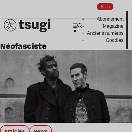
Global Club
Shop
Nu Jazz
Abonnement
Indie
Magazine
Anciens numéros
Goodies
néofasciste
Articles
news