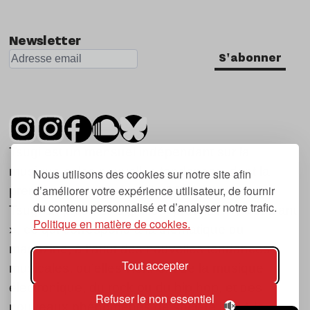
Newsletter
S'abonner
Tsugi est un mensuel indépendant sur la
musique et les nouvelles tendances, dont la
Nous utilisons des cookies sur notre site afin
d’améliorer votre expérience utilisateur, de fournir
première parution date de 2007.
du contenu personnalisé et d’analyser notre trafic.
Tsugi en japonais signifie « prochain », « suivant
Politique en matière de cookies.
», ce qui correspond à la thématique du
magazine, à l’affût des nouvelles tendances
Tout accepter
musicales, qu’elles viennent de la musique
électronique, du rock ou du hip hop, et des
Refuser le non essentiel
nouveaux phénomènes de société liés à la