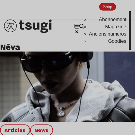
Nu Jazz
Shop
Indie
Abonnement
Magazine
Anciens numéros
Goodies
nēva
Articles
news