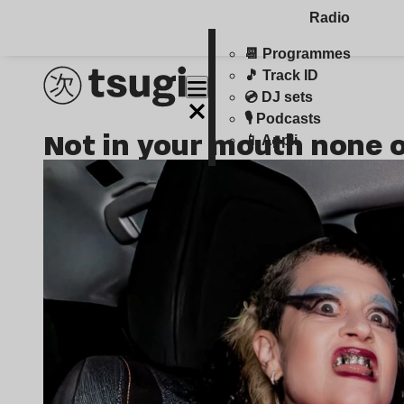
Radio
📆 Programmes
🎵 Track ID
💿 DJ sets
🎙️ Podcasts
not in your mouth none 
📱 Appli