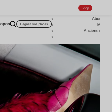
Shop
Abonneme
ropos
Gagnez vos places
Magazi
Anciens numér
Goodi