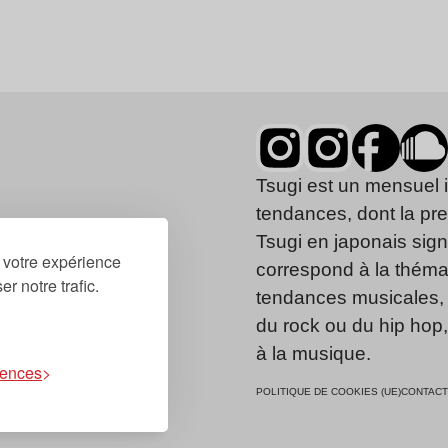
Tsugi est un mensuel 
tendances, dont la pr
Tsugi en japonais signi
r votre expérience
correspond à la thémat
r notre trafic.
tendances musicales, 
du rock ou du hip hop
à la musique.
rences
POLITIQUE DE COOKIES (UE)
CONTACT