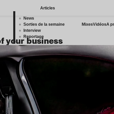
Articles
News
Sorties de la semaine
Mixes
Vidéos
A p
Interview
Reportage
of your business