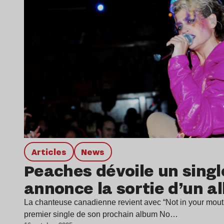
Articles
news
Peaches dévoile un singl
annonce la sortie d’un 
La chanteuse canadienne revient avec “Not in your mout
premier single de son prochain album No…