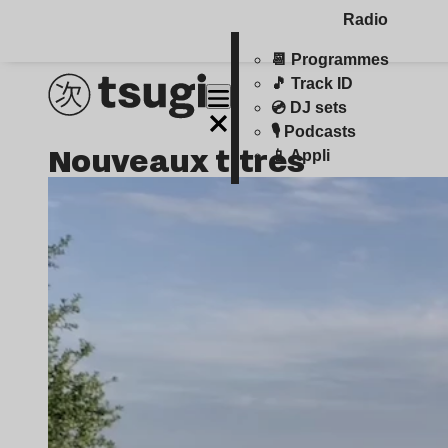
Radio
📆 Programmes
🎵 Track ID
💿 DJ sets
🎙️ Podcasts
Nouveaux titres
📱 Appli