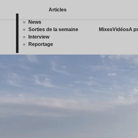
Articles
News
Sorties de la semaine
Mixes
Vidéos
A p
Interview
Reportage