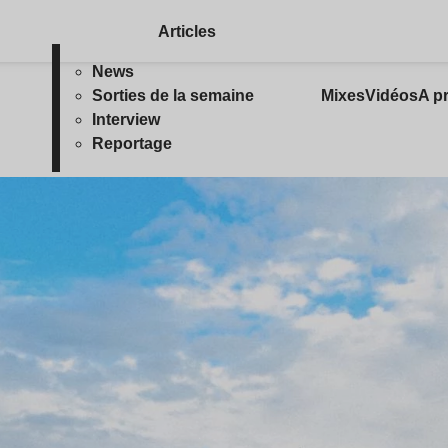
Articles
News
Sorties de la semaine
Mixes
Vidéos
A p
Interview
Reportage