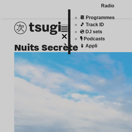
Radio
📆 Programmes
🎵 Track ID
💿 DJ sets
🎙️ Podcasts
Nuits Secrète
📱 Appli