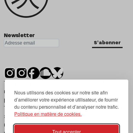
Newsletter
S'abonner
Tsugi est un mensuel indépendant sur la
musique et les nouvelles tendances, dont la
Nous utilisons des cookies sur notre site afin
d’améliorer votre expérience utilisateur, de fournir
première parution date de 2007.
du contenu personnalisé et d’analyser notre trafic.
Tsugi en japonais signifie « prochain », « suivant
Politique en matière de cookies.
», ce qui correspond à la thématique du
magazine, à l’affût des nouvelles tendances
Tout accepter
musicales, qu’elles viennent de la musique