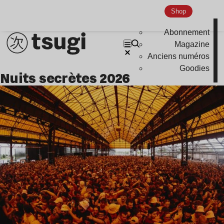
Shop
Abonnement
Magazine
Anciens numéros
Goodies
nuits secrètes 2026