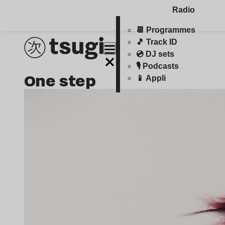
Radio
📆 Programmes
🎵 Track ID
💿 DJ sets
🎙️ Podcasts
one step
📱 Appli