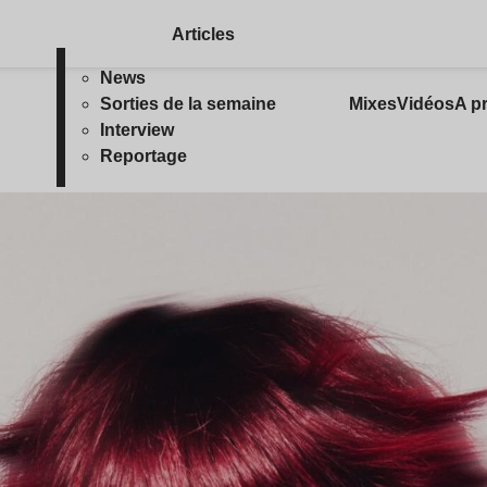
Articles
News
Sorties de la semaine
Mixes
Vidéos
A p
Interview
Reportage