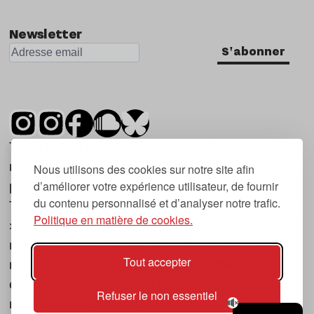
Newsletter
S'abonner
Tsugi est un mensuel indépendant sur la
musique et les nouvelles tendances, dont la
Nous utilisons des cookies sur notre site afin
d’améliorer votre expérience utilisateur, de fournir
première parution date de 2007.
du contenu personnalisé et d’analyser notre trafic.
Tsugi en japonais signifie « prochain », « suivant
Politique en matière de cookies.
», ce qui correspond à la thématique du
magazine, à l’affût des nouvelles tendances
Tout accepter
musicales, qu’elles viennent de la musique
électronique, du rock ou du hip hop, et des
Refuser le non essentiel
nouveaux phénomènes de société liés à la