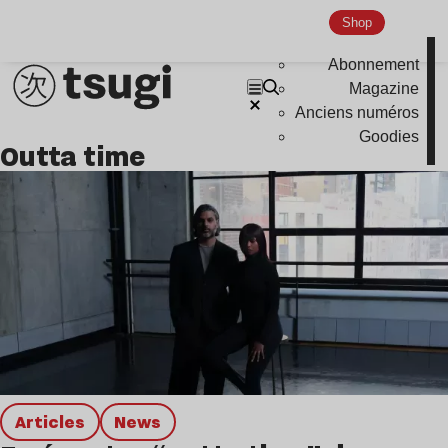
Shop
Nu Jazz
Indie
Abonnement
Magazine
Anciens numéros
Goodies
outta time
Articles
news