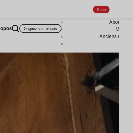
Shop
Abonneme
ropos
Gagnez vos places
Magazi
Anciens numér
Goodi