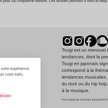
t pour sa cinquième édition. Les artistes peuvent d'ores et déjà
Tsugi est un mensuel 
tendances, dont la pr
Tsugi en japonais signi
r votre expérience
correspond à la thémat
r notre trafic.
tendances musicales, 
du rock ou du hip hop
à la musique.
rences
POLITIQUE DE COOKIES (UE)
CONTACT