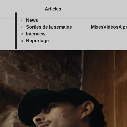
Articles
News
Sorties de la semaine
Mixes
Vidéos
A p
Interview
Reportage