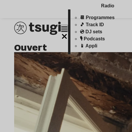
Radio
📆 Programmes
🎵 Track ID
💿 DJ sets
🎙️ Podcasts
ouvert
📱 Appli