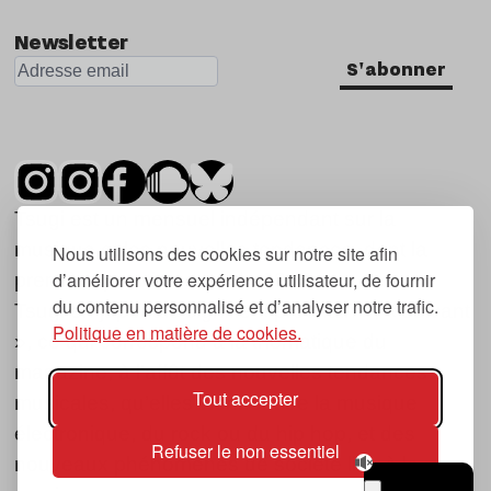
Newsletter
S'abonner
Tsugi est un mensuel indépendant sur la
musique et les nouvelles tendances, dont la
Nous utilisons des cookies sur notre site afin
d’améliorer votre expérience utilisateur, de fournir
première parution date de 2007.
du contenu personnalisé et d’analyser notre trafic.
Tsugi en japonais signifie « prochain », « suivant
Politique en matière de cookies.
», ce qui correspond à la thématique du
magazine, à l’affût des nouvelles tendances
Tout accepter
musicales, qu’elles viennent de la musique
électronique, du rock ou du hip hop, et des
Refuser le non essentiel
nouveaux phénomènes de société liés à la