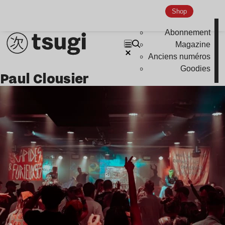
Shop
Abonnement
Magazine
Anciens numéros
Goodies
Paul Clousier