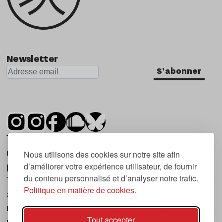
Newsletter
S'abonner
Tsugi est un mensuel indépendant sur la
musique et les nouvelles tendances, dont la
Nous utilisons des cookies sur notre site afin
d’améliorer votre expérience utilisateur, de fournir
première parution date de 2007.
du contenu personnalisé et d’analyser notre trafic.
Tsugi en japonais signifie « prochain », « suivant
Politique en matière de cookies.
», ce qui correspond à la thématique du
magazine, à l’affût des nouvelles tendances
Tout accepter
musicales, qu’elles viennent de la musique