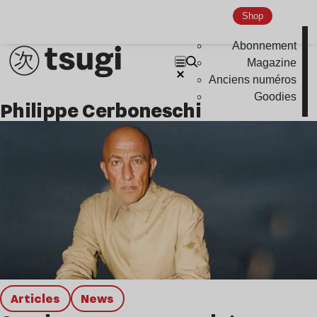
Hardcore
Shop
Global Club
Abonnement
Nu Jazz
Magazine
Anciens numéros
Indie
Goodies
Philippe Cerboneschi
Articles
news