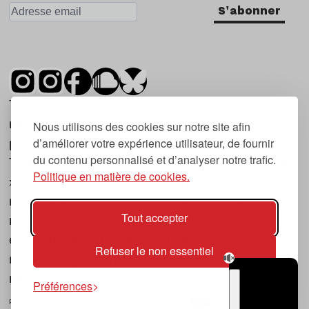
S'abonner
Tsugi est un mensuel indépendant sur la
musique et les nouvelles tendances, dont la
Nous utilisons des cookies sur notre site afin
d’améliorer votre expérience utilisateur, de fournir
première parution date de 2007.
du contenu personnalisé et d’analyser notre trafic.
Tsugi en japonais signifie « prochain », « suivant
Politique en matière de cookies.
», ce qui correspond à la thématique du
magazine, à l’affût des nouvelles tendances
Tout accepter
musicales, qu’elles viennent de la musique
électronique, du rock ou du hip hop, et des
Refuser le non essentiel
nouveaux phénomènes de société liés à la
musique.
Préférences
POLITIQUE DE COOKIES (UE)
CONTACT
CHOIX RGPD
TSUGI