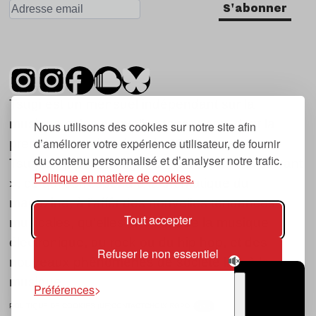
S'abonner
Tsugi est un mensuel indépendant sur la
musique et les nouvelles tendances, dont la
Nous utilisons des cookies sur notre site afin
d’améliorer votre expérience utilisateur, de fournir
première parution date de 2007.
du contenu personnalisé et d’analyser notre trafic.
Tsugi en japonais signifie « prochain », « suivant
Politique en matière de cookies.
», ce qui correspond à la thématique du
magazine, à l’affût des nouvelles tendances
Tout accepter
musicales, qu’elles viennent de la musique
électronique, du rock ou du hip hop, et des
Refuser le non essentiel
nouveaux phénomènes de société liés à la
musique.
Préférences
POLITIQUE DE COOKIES (UE)
CONTACT
CHOIX RGPD
TSUGI
RADIO