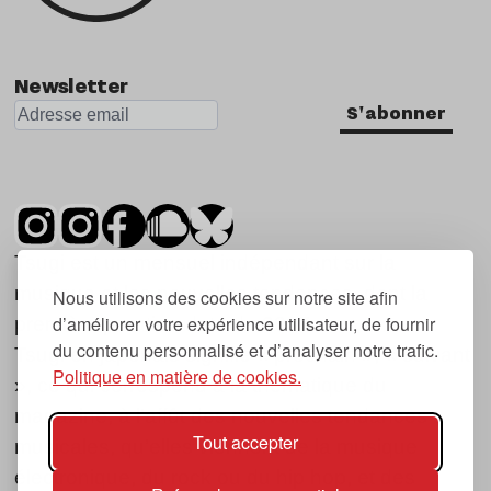
Newsletter
S'abonner
Tsugi est un mensuel indépendant sur la
musique et les nouvelles tendances, dont la
Nous utilisons des cookies sur notre site afin
d’améliorer votre expérience utilisateur, de fournir
première parution date de 2007.
du contenu personnalisé et d’analyser notre trafic.
Tsugi en japonais signifie « prochain », « suivant
Politique en matière de cookies.
», ce qui correspond à la thématique du
magazine, à l’affût des nouvelles tendances
Tout accepter
musicales, qu’elles viennent de la musique
électronique, du rock ou du hip hop, et des