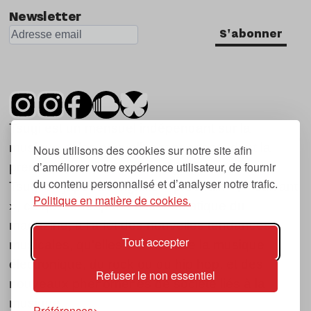
Newsletter
S'abonner
Tsugi est un mensuel indépendant sur la
musique et les nouvelles tendances, dont la
Nous utilisons des cookies sur notre site afin
d’améliorer votre expérience utilisateur, de fournir
première parution date de 2007.
du contenu personnalisé et d’analyser notre trafic.
Tsugi en japonais signifie « prochain », « suivant
Politique en matière de cookies.
», ce qui correspond à la thématique du
magazine, à l’affût des nouvelles tendances
Tout accepter
musicales, qu’elles viennent de la musique
électronique, du rock ou du hip hop, et des
Refuser le non essentiel
nouveaux phénomènes de société liés à la
musique.
Préférences