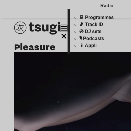
Radio
📆 Programmes
🎵 Track ID
💿 DJ sets
🎙️ Podcasts
pleasure
📱 Appli