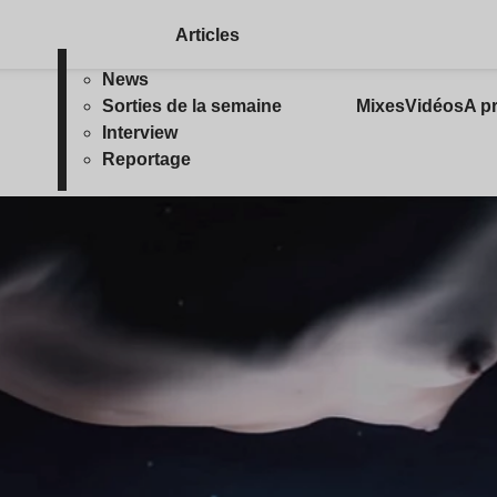
Articles
News
Sorties de la semaine
Mixes
Vidéos
A p
Interview
Reportage