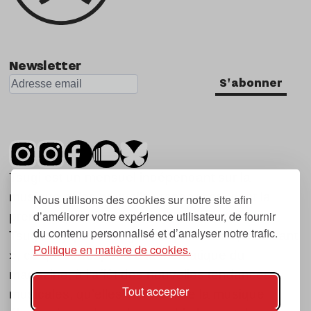
Newsletter
S'abonner
Tsugi est un mensuel indépendant sur la
musique et les nouvelles tendances, dont la
Nous utilisons des cookies sur notre site afin
d’améliorer votre expérience utilisateur, de fournir
première parution date de 2007.
du contenu personnalisé et d’analyser notre trafic.
Tsugi en japonais signifie « prochain », « suivant
Politique en matière de cookies.
», ce qui correspond à la thématique du
magazine, à l’affût des nouvelles tendances
Tout accepter
musicales, qu’elles viennent de la musique