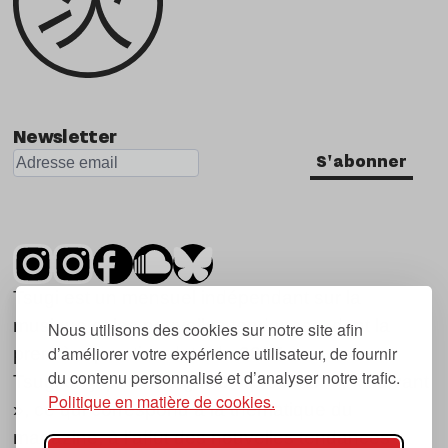
Newsletter
S'abonner
Tsugi est un mensuel indépendant sur la
musique et les nouvelles tendances, dont la
Nous utilisons des cookies sur notre site afin
d’améliorer votre expérience utilisateur, de fournir
première parution date de 2007.
du contenu personnalisé et d’analyser notre trafic.
Tsugi en japonais signifie « prochain », « suivant
Politique en matière de cookies.
», ce qui correspond à la thématique du
magazine, à l’affût des nouvelles tendances