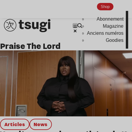
Shop
Global Club
Nu Jazz
Abonnement
Magazine
Indie
Anciens numéros
Goodies
Praise The Lord
Articles
news