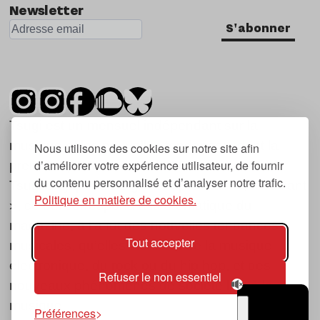
Newsletter
S'abonner
Tsugi est un mensuel indépendant sur la
musique et les nouvelles tendances, dont la
Nous utilisons des cookies sur notre site afin
d’améliorer votre expérience utilisateur, de fournir
première parution date de 2007.
du contenu personnalisé et d’analyser notre trafic.
Tsugi en japonais signifie « prochain », « suivant
Politique en matière de cookies.
», ce qui correspond à la thématique du
magazine, à l’affût des nouvelles tendances
Tout accepter
musicales, qu’elles viennent de la musique
électronique, du rock ou du hip hop, et des
Refuser le non essentiel
nouveaux phénomènes de société liés à la
musique.
Préférences