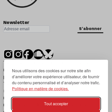
Newsletter
S'abonner
Tsugi est un mensuel indépendant sur la
musique et les nouvelles tendances, dont la
Nous utilisons des cookies sur notre site afin
d’améliorer votre expérience utilisateur, de fournir
première parution date de 2007.
du contenu personnalisé et d’analyser notre trafic.
Tsugi en japonais signifie « prochain », « suivant
Politique en matière de cookies.
», ce qui correspond à la thématique du
magazine, à l’affût des nouvelles tendances
Tout accepter
musicales, qu’elles viennent de la musique
électronique, du rock ou du hip hop, et des