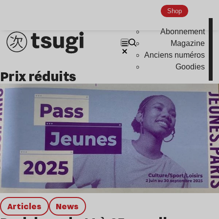
Global Club
Shop
Nu Jazz
Abonnement
Indie
Magazine
Anciens numéros
Goodies
prix réduits
Articles
news