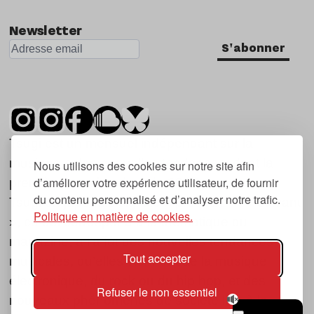
Newsletter
S'abonner
Tsugi est un mensuel indépendant sur la
musique et les nouvelles tendances, dont la
Nous utilisons des cookies sur notre site afin
d’améliorer votre expérience utilisateur, de fournir
première parution date de 2007.
du contenu personnalisé et d’analyser notre trafic.
Tsugi en japonais signifie « prochain », « suivant
Politique en matière de cookies.
», ce qui correspond à la thématique du
magazine, à l’affût des nouvelles tendances
Tout accepter
musicales, qu’elles viennent de la musique
électronique, du rock ou du hip hop, et des
Refuser le non essentiel
nouveaux phénomènes de société liés à la