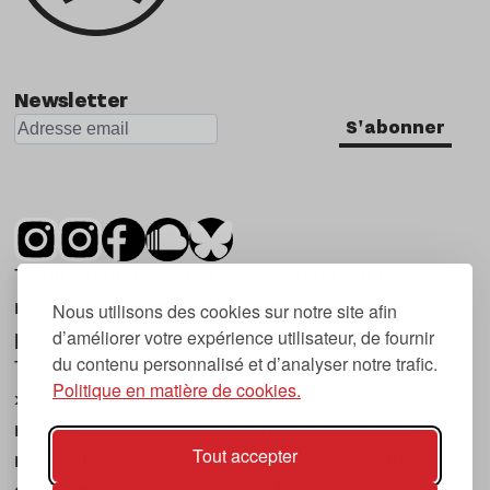
Newsletter
S'abonner
Tsugi est un mensuel indépendant sur la
musique et les nouvelles tendances, dont la
Nous utilisons des cookies sur notre site afin
d’améliorer votre expérience utilisateur, de fournir
première parution date de 2007.
du contenu personnalisé et d’analyser notre trafic.
Tsugi en japonais signifie « prochain », « suivant
Politique en matière de cookies.
», ce qui correspond à la thématique du
magazine, à l’affût des nouvelles tendances
Tout accepter
musicales, qu’elles viennent de la musique