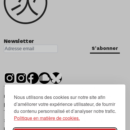
Newsletter
S'abonner
Tsugi est un mensuel indépendant sur la
musique et les nouvelles tendances, dont la
Nous utilisons des cookies sur notre site afin
d’améliorer votre expérience utilisateur, de fournir
première parution date de 2007.
du contenu personnalisé et d’analyser notre trafic.
Tsugi en japonais signifie « prochain », « suivant
Politique en matière de cookies.
», ce qui correspond à la thématique du
magazine, à l’affût des nouvelles tendances