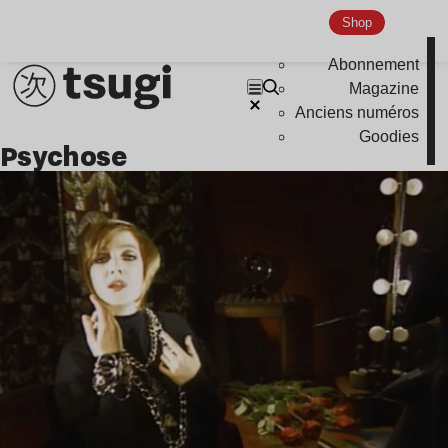
Shop
Abonnement
Magazine
Anciens numéros
Goodies
psychose