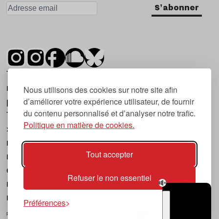
S'abonner
Tsugi est un mensuel indépendant sur la
musique et les nouvelles tendances, dont la
Nous utilisons des cookies sur notre site afin
d’améliorer votre expérience utilisateur, de fournir
première parution date de 2007.
du contenu personnalisé et d’analyser notre trafic.
Tsugi en japonais signifie « prochain », « suivant
Politique en matière de cookies.
», ce qui correspond à la thématique du
magazine, à l’affût des nouvelles tendances
Tout accepter
musicales, qu’elles viennent de la musique
électronique, du rock ou du hip hop, et des
Refuser le non essentiel
nouveaux phénomènes de société liés à la
musique.
Préférences
POLITIQUE DE COOKIES (UE)
CONTACT
CHOIX RGPD
TSUGI