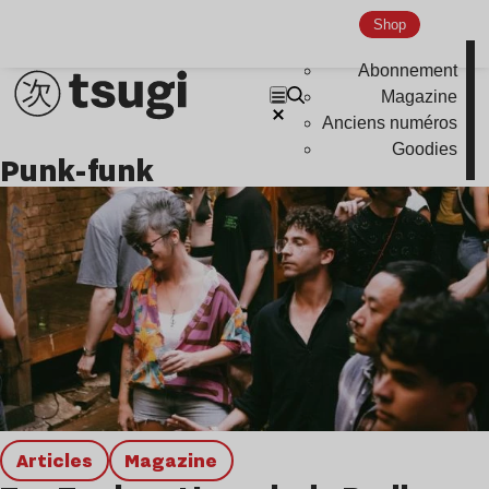
Hardcore
Shop
Global Club
Abonnement
Nu Jazz
Magazine
Anciens numéros
Indie
Goodies
punk-funk
Articles
magazine