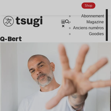
Nu Jazz
Shop
Indie
Abonnement
Magazine
Anciens numéros
Goodies
Q-Bert