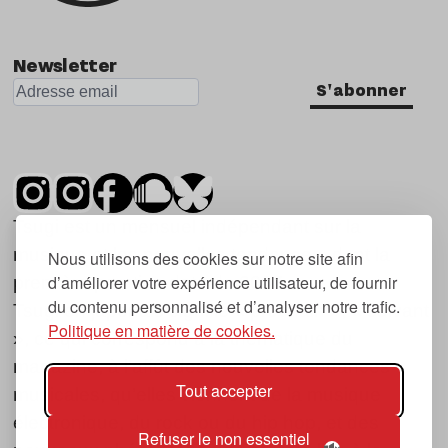
Newsletter
S'abonner
Tsugi est un mensuel indépendant sur la
musique et les nouvelles tendances, dont la
Nous utilisons des cookies sur notre site afin
d’améliorer votre expérience utilisateur, de fournir
première parution date de 2007.
du contenu personnalisé et d’analyser notre trafic.
Tsugi en japonais signifie « prochain », « suivant
Politique en matière de cookies.
», ce qui correspond à la thématique du
magazine, à l’affût des nouvelles tendances
Tout accepter
musicales, qu’elles viennent de la musique
électronique, du rock ou du hip hop, et des
Refuser le non essentiel