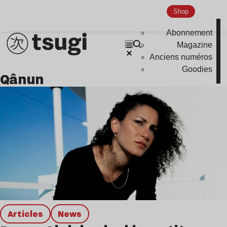
Global Club
Shop
Nu Jazz
Abonnement
Indie
Magazine
Anciens numéros
Goodies
qânun
Articles
news