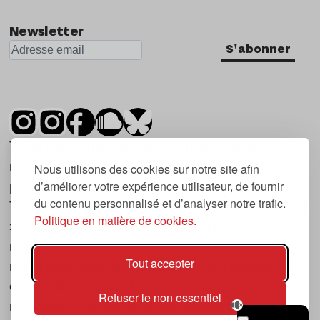
Newsletter
S'abonner
Tsugi est un mensuel indépendant sur la
musique et les nouvelles tendances, dont la
Nous utilisons des cookies sur notre site afin
d’améliorer votre expérience utilisateur, de fournir
première parution date de 2007.
du contenu personnalisé et d’analyser notre trafic.
Tsugi en japonais signifie « prochain », « suivant
Politique en matière de cookies.
», ce qui correspond à la thématique du
magazine, à l’affût des nouvelles tendances
Tout accepter
musicales, qu’elles viennent de la musique
électronique, du rock ou du hip hop, et des
Refuser le non essentiel
nouveaux phénomènes de société liés à la