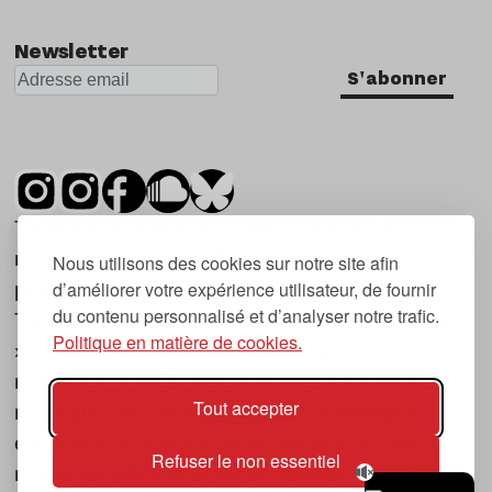
Newsletter
S'abonner
Tsugi est un mensuel indépendant sur la
musique et les nouvelles tendances, dont la
Nous utilisons des cookies sur notre site afin
d’améliorer votre expérience utilisateur, de fournir
première parution date de 2007.
du contenu personnalisé et d’analyser notre trafic.
Tsugi en japonais signifie « prochain », « suivant
Politique en matière de cookies.
», ce qui correspond à la thématique du
magazine, à l’affût des nouvelles tendances
Tout accepter
musicales, qu’elles viennent de la musique
électronique, du rock ou du hip hop, et des
Refuser le non essentiel
nouveaux phénomènes de société liés à la