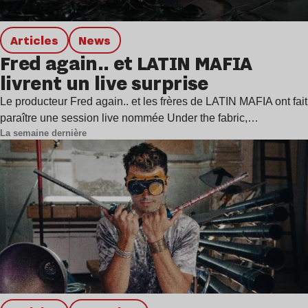
Articles
news
Fred again.. et LATIN MAFIA
livrent un live surprise
Le producteur Fred again.. et les frères de LATIN MAFIA ont fait
paraître une session live nommée Under the fabric,…
La semaine dernière