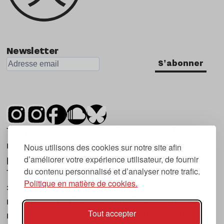
Newsletter
S'abonner
Tsugi est un mensuel indépendant sur la
musique et les nouvelles tendances, dont la
Nous utilisons des cookies sur notre site afin
d’améliorer votre expérience utilisateur, de fournir
première parution date de 2007.
du contenu personnalisé et d’analyser notre trafic.
Tsugi en japonais signifie « prochain », « suivant
Politique en matière de cookies.
», ce qui correspond à la thématique du
magazine, à l’affût des nouvelles tendances
Tout accepter
musicales, qu’elles viennent de la musique