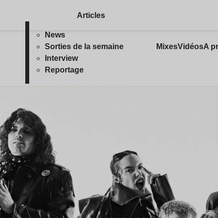
Articles
News
Sorties de la semaine
Mixes
Vidéos
A p
Interview
Reportage