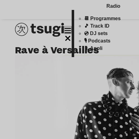
Radio
📆 Programmes
🎵 Track ID
💿 DJ sets
🎙️ Podcasts
Rave à Versailles
📱 Appli