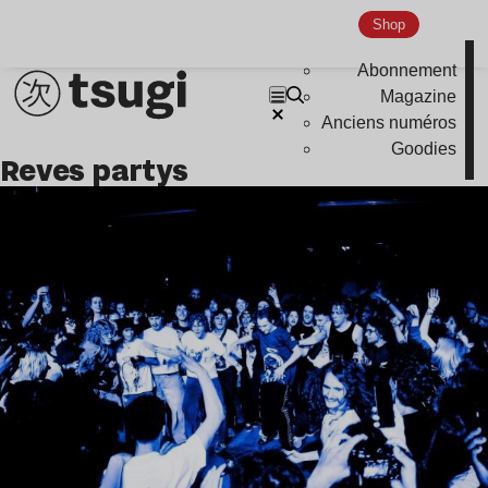
Indie
Shop
Abonnement
Magazine
Anciens numéros
Goodies
reves partys