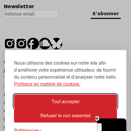
Newsletter
S'abonner
Tsugi est un mensuel indépendant sur la
musique et les nouvelles tendances, dont la
Nous utilisons des cookies sur notre site afin
d’améliorer votre expérience utilisateur, de fournir
première parution date de 2007.
du contenu personnalisé et d’analyser notre trafic.
Tsugi en japonais signifie « prochain », « suivant
Politique en matière de cookies.
», ce qui correspond à la thématique du
magazine, à l’affût des nouvelles tendances
Tout accepter
musicales, qu’elles viennent de la musique
électronique, du rock ou du hip hop, et des
Refuser le non essentiel
nouveaux phénomènes de société liés à la
musique.
Préférences