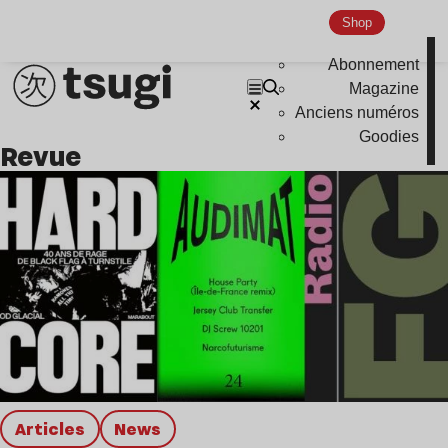
Global Club
Shop
Nu Jazz
Abonnement
Indie
Magazine
Anciens numéros
Goodies
Revue
Articles
news