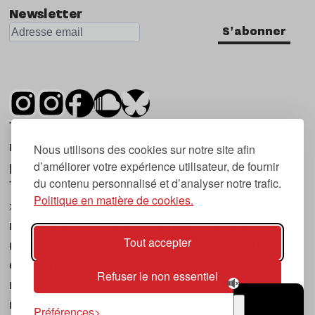
Newsletter
S'abonner
Tsugi est un mensuel indépendant sur la
musique et les nouvelles tendances, dont la
Nous utilisons des cookies sur notre site afin
d’améliorer votre expérience utilisateur, de fournir
première parution date de 2007.
du contenu personnalisé et d’analyser notre trafic.
Tsugi en japonais signifie « prochain », « suivant
Politique en matière de cookies.
», ce qui correspond à la thématique du
magazine, à l’affût des nouvelles tendances
Tout accepter
musicales, qu’elles viennent de la musique
électronique, du rock ou du hip hop, et des
Refuser le non essentiel
nouveaux phénomènes de société liés à la
musique.
Préférences