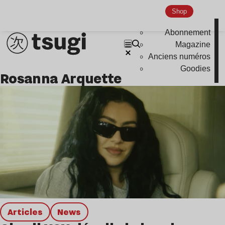
Global Club
Shop
Nu Jazz
Abonnement
Magazine
Indie
Anciens numéros
Goodies
Rosanna Arquette
Articles
news