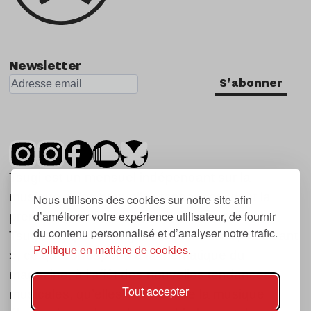
Newsletter
S'abonner
Tsugi est un mensuel indépendant sur la
musique et les nouvelles tendances, dont la
Nous utilisons des cookies sur notre site afin
d’améliorer votre expérience utilisateur, de fournir
première parution date de 2007.
du contenu personnalisé et d’analyser notre trafic.
Tsugi en japonais signifie « prochain », « suivant
Politique en matière de cookies.
», ce qui correspond à la thématique du
magazine, à l’affût des nouvelles tendances
Tout accepter
musicales, qu’elles viennent de la musique