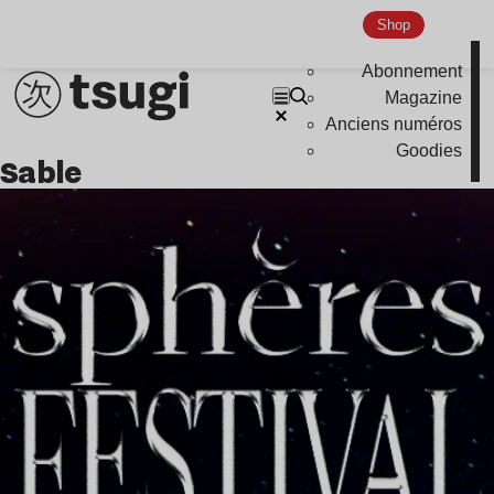
Shop
Abonnement
Magazine
Anciens numéros
Goodies
sable