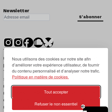
Newsletter
S'abonner
Tsugi est un mensuel indépendant sur la
musique et les nouvelles tendances, dont la
Nous utilisons des cookies sur notre site afin
d’améliorer votre expérience utilisateur, de fournir
première parution date de 2007.
du contenu personnalisé et d’analyser notre trafic.
Tsugi en japonais signifie « prochain », « suivant
Politique en matière de cookies.
», ce qui correspond à la thématique du
magazine, à l’affût des nouvelles tendances
Tout accepter
musicales, qu’elles viennent de la musique
électronique, du rock ou du hip hop, et des
Refuser le non essentiel
nouveaux phénomènes de société liés à la