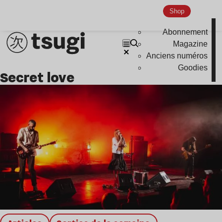
Global Club
Shop
Nu Jazz
Abonnement
Indie
Magazine
Anciens numéros
Goodies
secret love