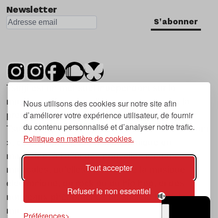
Newsletter
S'abonner
Tsugi est un mensuel indépendant sur la
musique et les nouvelles tendances, dont la
Nous utilisons des cookies sur notre site afin
d’améliorer votre expérience utilisateur, de fournir
première parution date de 2007.
du contenu personnalisé et d’analyser notre trafic.
Tsugi en japonais signifie « prochain », « suivant
Politique en matière de cookies.
», ce qui correspond à la thématique du
magazine, à l’affût des nouvelles tendances
Tout accepter
musicales, qu’elles viennent de la musique
électronique, du rock ou du hip hop, et des
Refuser le non essentiel
nouveaux phénomènes de société liés à la
musique.
Préférences