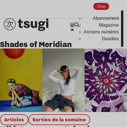
Global Club
Shop
Nu Jazz
Abonnement
Magazine
Indie
Anciens numéros
Goodies
Shades of Meridian
Articles
Sorties de la semaine