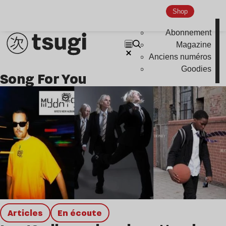
Hardcore
Shop
Global Club
Abonnement
Nu Jazz
Magazine
Anciens numéros
Indie
Goodies
Song For You
Articles
en écoute