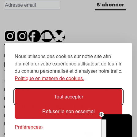
S'abonner
Tsugi est un mensuel indépendant sur la
musique et les nouvelles tendances, dont la
Nous utilisons des cookies sur notre site afin
d’améliorer votre expérience utilisateur, de fournir
première parution date de 2007.
du contenu personnalisé et d’analyser notre trafic.
Tsugi en japonais signifie « prochain », « suivant
Politique en matière de cookies.
», ce qui correspond à la thématique du
magazine, à l’affût des nouvelles tendances
Tout accepter
musicales, qu’elles viennent de la musique
électronique, du rock ou du hip hop, et des
Refuser le non essentiel
nouveaux phénomènes de société liés à la
musique.
Préférences
POLITIQUE DE COOKIES (UE)
CONTACT
CHOIX RGPD
TSUGI