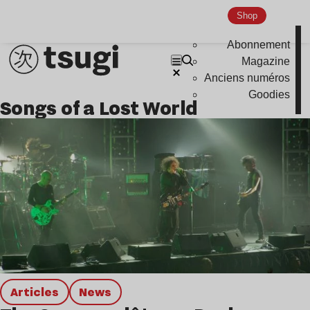
Hardcore
Shop
Global Club
Abonnement
Nu Jazz
Magazine
Anciens numéros
Indie
Goodies
Songs of a Lost World
Articles
news