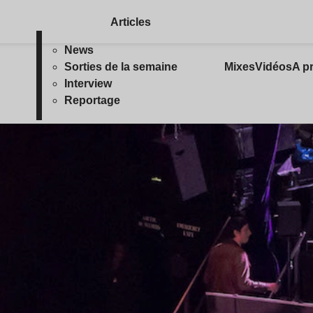
Articles
News
Sorties de la semaine
Mixes
Vidéos
A p
Interview
Reportage