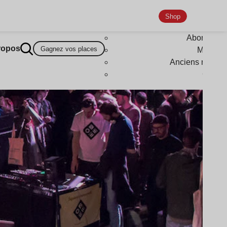
Shop
Abonneme
ropos
Gagnez vos places
Magazi
Anciens numér
Goodi