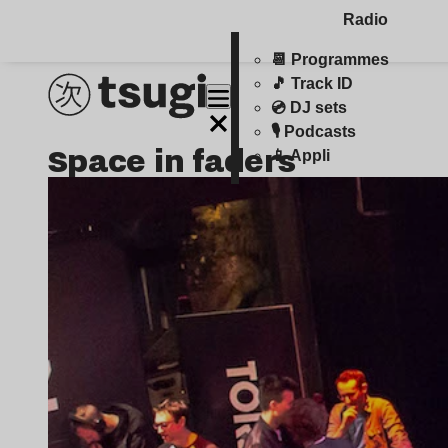
Radio
📆 Programmes
🎵 Track ID
💿 DJ sets
🎙️ Podcasts
space in faders
📱 Appli