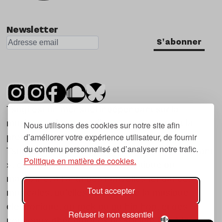
Newsletter
S'abonner
Tsugi est un mensuel indépendant sur la
musique et les nouvelles tendances, dont la
Nous utilisons des cookies sur notre site afin
d’améliorer votre expérience utilisateur, de fournir
première parution date de 2007.
du contenu personnalisé et d’analyser notre trafic.
Tsugi en japonais signifie « prochain », « suivant
Politique en matière de cookies.
», ce qui correspond à la thématique du
magazine, à l’affût des nouvelles tendances
Tout accepter
musicales, qu’elles viennent de la musique
électronique, du rock ou du hip hop, et des
Refuser le non essentiel
nouveaux phénomènes de société liés à la