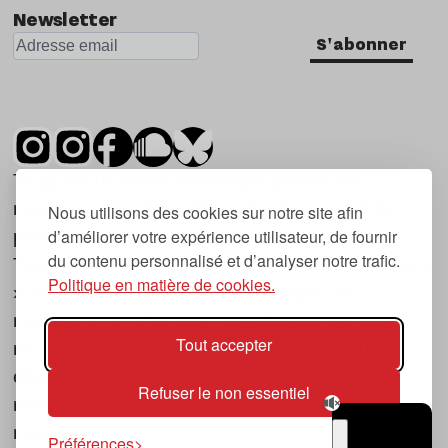
Newsletter
S'abonner
Tsugi est un mensuel indépendant sur la
musique et les nouvelles tendances, dont la
Nous utilisons des cookies sur notre site afin
d’améliorer votre expérience utilisateur, de fournir
première parution date de 2007.
du contenu personnalisé et d’analyser notre trafic.
Tsugi en japonais signifie « prochain », « suivant
Politique en matière de cookies.
», ce qui correspond à la thématique du
magazine, à l’affût des nouvelles tendances
Tout accepter
musicales, qu’elles viennent de la musique
électronique, du rock ou du hip hop, et des
Refuser le non essentiel
nouveaux phénomènes de société liés à la
musique.
Préférences