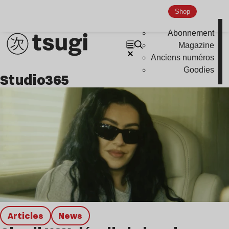
Global Club
Shop
Nu Jazz
Abonnement
Magazine
Indie
Anciens numéros
Goodies
Studio365
Articles
news