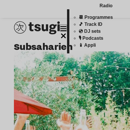
Radio
📆 Programmes
🎵 Track ID
💿 DJ sets
🎙️ Podcasts
subsaharien
📱 Appli