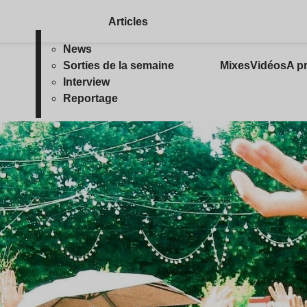
Articles
News
Sorties de la semaine
Mixes
Vidéos
A p
Interview
Reportage