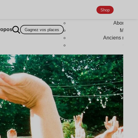
Shop
Abonneme
ropos
Gagnez vos places
Magazi
Anciens numér
Goodi