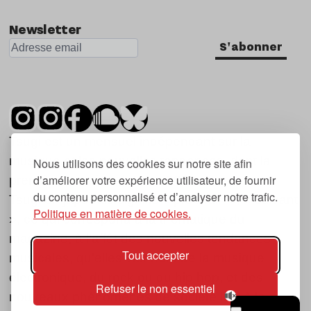
Newsletter
S'abonner
Tsugi est un mensuel indépendant sur la
musique et les nouvelles tendances, dont la
Nous utilisons des cookies sur notre site afin
d’améliorer votre expérience utilisateur, de fournir
première parution date de 2007.
du contenu personnalisé et d’analyser notre trafic.
Tsugi en japonais signifie « prochain », « suivant
Politique en matière de cookies.
», ce qui correspond à la thématique du
magazine, à l’affût des nouvelles tendances
Tout accepter
musicales, qu’elles viennent de la musique
électronique, du rock ou du hip hop, et des
Refuser le non essentiel
nouveaux phénomènes de société liés à la