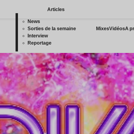
Articles
News
Sorties de la semaine
Mixes
Vidéos
A p
Interview
Reportage