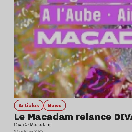
Articles
news
Le Macadam relance DIVA
Diva © Macadam
27 octobre 2025