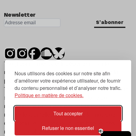
Newsletter
S'abonner
Tsugi est un mensuel indépendant sur la
musique et les nouvelles tendances, dont la
Nous utilisons des cookies sur notre site afin
d’améliorer votre expérience utilisateur, de fournir
première parution date de 2007.
du contenu personnalisé et d’analyser notre trafic.
Tsugi en japonais signifie « prochain », « suivant
Politique en matière de cookies.
», ce qui correspond à la thématique du
magazine, à l’affût des nouvelles tendances
Tout accepter
musicales, qu’elles viennent de la musique
électronique, du rock ou du hip hop, et des
Refuser le non essentiel
nouveaux phénomènes de société liés à la