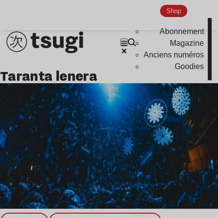
Shop
Nu Jazz
Indie
Abonnement
Magazine
Anciens numéros
Goodies
taranta lenera