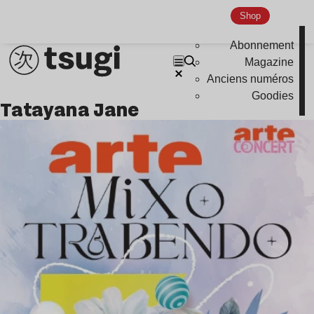
Shop
Abonnement
Magazine
Anciens numéros
Goodies
Tatayana Jane