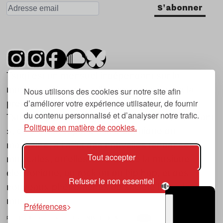
S'abonner
Tsugi est un mensuel indépendant sur la
musique et les nouvelles tendances, dont la
Nous utilisons des cookies sur notre site afin
d’améliorer votre expérience utilisateur, de fournir
première parution date de 2007.
du contenu personnalisé et d’analyser notre trafic.
Tsugi en japonais signifie « prochain », « suivant
Politique en matière de cookies.
», ce qui correspond à la thématique du
magazine, à l’affût des nouvelles tendances
Tout accepter
musicales, qu’elles viennent de la musique
électronique, du rock ou du hip hop, et des
Refuser le non essentiel
nouveaux phénomènes de société liés à la
musique.
Préférences
POLITIQUE DE COOKIES (UE)
CONTACT
CHOIX RGPD
TSUGI