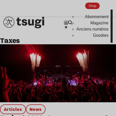
Hardcore
Shop
Global Club
Abonnement
Nu Jazz
Magazine
Anciens numéros
Indie
Goodies
Taxes
Articles
news